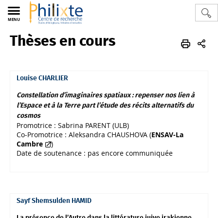
MENU
Thèses en cours
LTC
philixte
FR
Recherche
Doctorats
Thèses en cours
Louise CHARLIER
Constellation d’imaginaires spatiaux : repenser nos lien à
l’Espace et à la Terre part l’étude des récits alternatifs du
cosmos
Promotrice : Sabrina PARENT (ULB)
Co-Promotrice : Aleksandra CHAUSHOVA (
ENSAV-La
Cambre
)
Date de soutenance : pas encore communiquée
Sayf Shemsulden HAMID
La présence de l’Autre dans la littérature juive irakienne